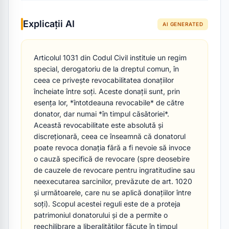
Explicații AI
AI GENERATED
Articolul 1031 din Codul Civil instituie un regim 
special, derogatoriu de la dreptul comun, în 
ceea ce privește revocabilitatea donațiilor 
încheiate între soți. Aceste donații sunt, prin 
esența lor, *întotdeauna revocabile* de către 
donator, dar numai *în timpul căsătoriei*. 
Această revocabilitate este absolută și 
discreționară, ceea ce înseamnă că donatorul 
poate revoca donația fără a fi nevoie să invoce 
o cauză specifică de revocare (spre deosebire 
de cauzele de revocare pentru ingratitudine sau 
neexecutarea sarcinilor, prevăzute de art. 1020 
și următoarele, care nu se aplică donațiilor între 
soți). Scopul acestei reguli este de a proteja 
patrimoniul donatorului și de a permite o 
reechilibrare a liberalităților făcute în timpul 