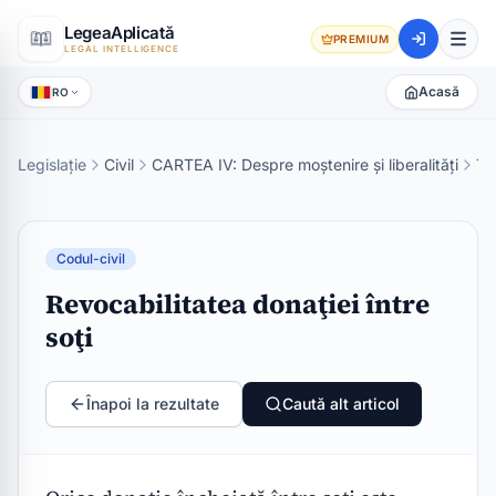
LegeaAplicată
PREMIUM
LEGAL INTELLIGENCE
Acasă
RO
Legislație
Civil
CARTEA IV: Despre moştenire şi liberalităţi
TIT
Codul-civil
Revocabilitatea donaţiei între
soţi
Înapoi la rezultate
Caută alt articol