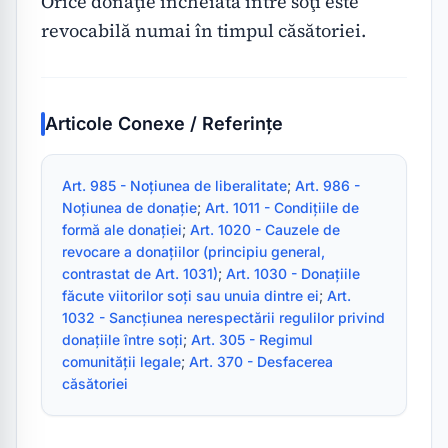
Orice donaţie încheiată între soţi este 
revocabilă numai în timpul căsătoriei.
Articole Conexe / Referințe
Art. 985 - Noțiunea de liberalitate
; 
Art. 986 - 
Noțiunea de donație
; 
Art. 1011 - Condițiile de 
formă ale donației
; 
Art. 1020 - Cauzele de 
revocare a donațiilor (principiu general, 
contrastat de Art. 1031)
; 
Art. 1030 - Donațiile 
făcute viitorilor soți sau unuia dintre ei
; 
Art. 
1032 - Sancțiunea nerespectării regulilor privind 
donațiile între soți
; 
Art. 305 - Regimul 
comunității legale
; 
Art. 370 - Desfacerea 
căsătoriei