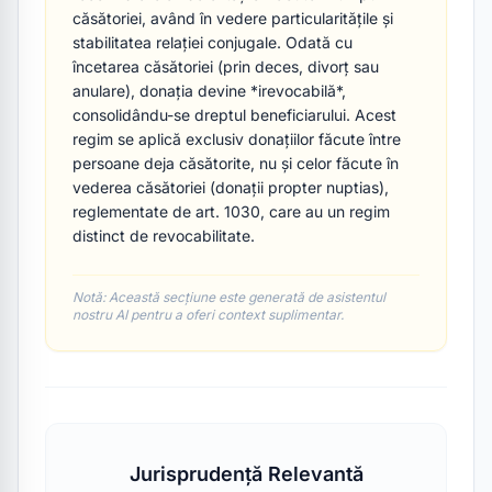
căsătoriei, având în vedere particularitățile și 
stabilitatea relației conjugale. Odată cu 
încetarea căsătoriei (prin deces, divorț sau 
anulare), donația devine *irevocabilă*, 
consolidându-se dreptul beneficiarului. Acest 
regim se aplică exclusiv donațiilor făcute între 
persoane deja căsătorite, nu și celor făcute în 
vederea căsătoriei (donații propter nuptias), 
reglementate de art. 1030, care au un regim 
distinct de revocabilitate.
Notă: Această secțiune este generată de asistentul 
nostru AI pentru a oferi context suplimentar.
Jurisprudență Relevantă