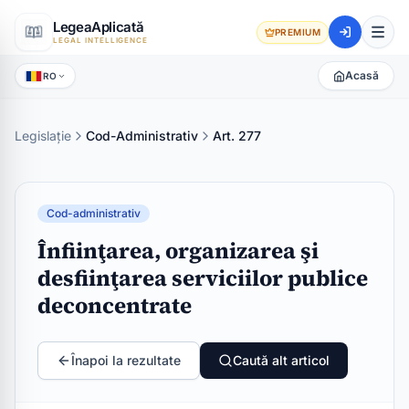
LegeaAplicată
PREMIUM
LEGAL INTELLIGENCE
Acasă
RO
Legislație
Cod-Administrativ
Art. 277
Cod-administrativ
Înfiinţarea, organizarea şi
desfiinţarea serviciilor publice
deconcentrate
Înapoi la rezultate
Caută alt articol