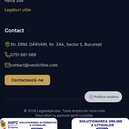
Harta Site
Legături utile
Contact
Str. DRM. DÂRVARI, Nr. 34A, Sector 5, București
0751 661 066
contact@verdictline.com
Contactează-ne
Politica cookies
©
2026
LegeaAplicata.
Toate drepturile rezervate.
Dezvoltat cu pasiune pentru justiție.