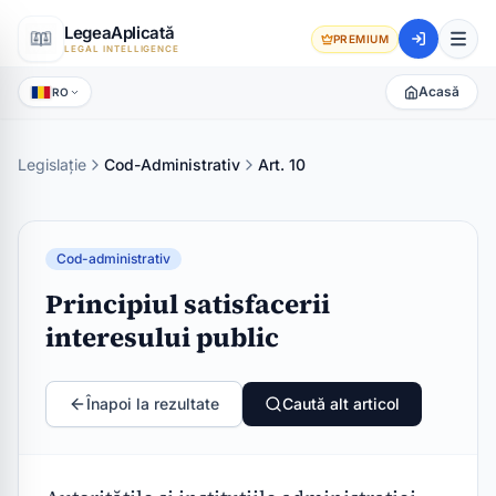
LegeaAplicată
PREMIUM
LEGAL INTELLIGENCE
Acasă
RO
Legislație
Cod-Administrativ
Art. 10
Cod-administrativ
Principiul satisfacerii
interesului public
Înapoi la rezultate
Caută alt articol